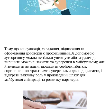
Чому вам потрібні послуги з
написання копій?
Тому що консультації, складання, підписання та
оформлення договорів є професійними.За допомогою
аутсорсингу можна не тільки уникнути або заздалегідь
вирішити можливі захисти та суперечки в майбутньому, але
й зменшити витрати, заощадити серйозні збитки,
спричинені контрактними суперечками для підприємств, і
відіграти важливу роль у прокладанні шляху для
майбутньої співпраці. та розвитку партнерів.