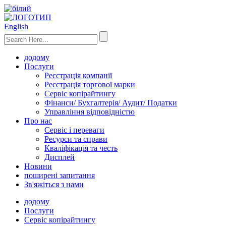
English
додому
Послуги
Реєстрація компанії
Реєстрація торгової марки
Сервіс копірайтингу
Фінанси/ Бухгалтерія/ Аудит/ Податки
Управління відповідністю
Про нас
Сервіс і переваги
Ресурси та справи
Кваліфікація та честь
Дисплей
Новини
поширені запитання
Зв'яжіться з нами
додому
Послуги
Сервіс копірайтингу