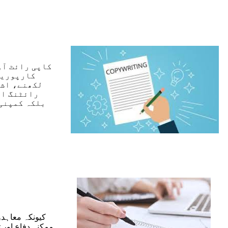
کاپی رائٹ آؤ
کارپوریٹ
لکھنے، اشت
رائٹنگ ای
بلکہ کمپنی 
کیونکہ معاہد
ممکنہ دفاع اور 