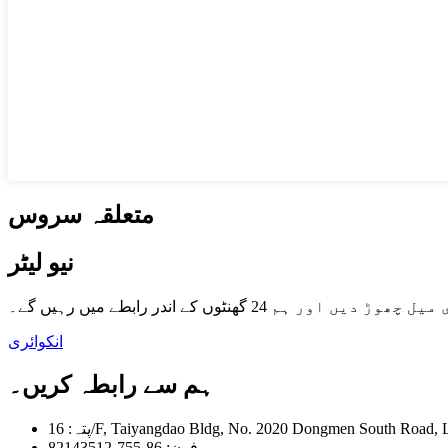
متعلقہ سروس
نیو لیٹر
ں کے اندر رابطے میں رہیں گے۔
انکوائری
ہم سے رابطہ کریں۔
F, Taiyangdao Bldg, No. 2020 Dongmen South Road, Luohu D
فون: 86-755-82143512