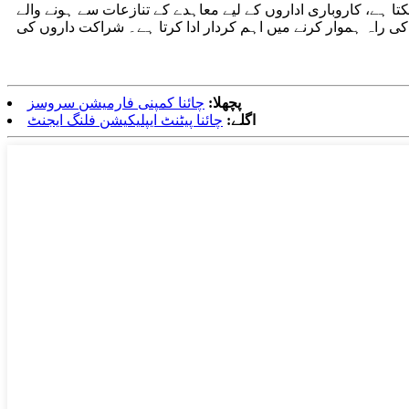
ا ہے، کاروباری اداروں کے لیے معاہدے کے تنازعات سے ہونے والے
کی راہ ہموار کرنے میں اہم کردار ادا کرتا ہے۔ شراکت داروں کی
پچھلا:
چائنا کمپنی فارمیشن سروسز
اگلے:
چائنا پیٹنٹ ایپلیکیشن فلنگ ایجنٹ