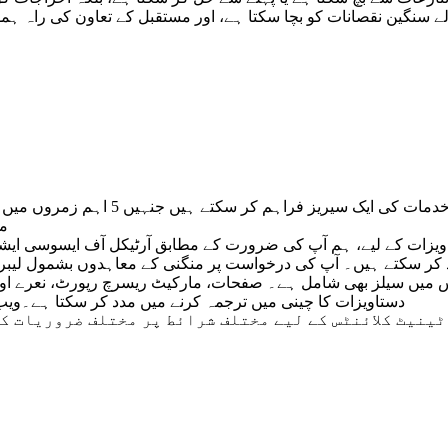
لے سنگین نقصانات کو بچا سکتا ہے، اور مستقبل کے تعاون کی راہ ہمو
ہماری خدمات: کاپی رائٹنگ - ا
ہم کاپی رائٹ خدمات کی ایک س
من
ویزات کے لیے، ہم آپ کی ضرورت کے مطابق آرٹیکل آف ایسوسی ایشن، ب
کر سکتے ہیں۔ آپ کی درخواست پر منگنی کے معاہدوں بشمول لیبر را
 میں سیلز بھی شامل ہے۔ صفحات، مارکیٹ ریسرچ رپورٹ، نعرے اور اش
دستاویزات کا چینی میں ترجمہ کرنے میں مدد کر سکتا ہے۔ویب س
ٹینیٹ کلائنٹس کے لیے مختلف شرائط پر مختلف ضروریات ک