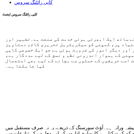
کاپی رائٹنگ سروس
کاپی رائٹنگ سروس ایجنٹ
ے ساتھ ایک ابھرتی ہوئی خدمت کی صنعت ہے۔تشہیر اور
نیاد پر، کمپنی کو سیکریٹریل تحریری کام، دستاویز
ور دیگر امور کی ضرورت ہوتی ہے جو ایک خصوصی کاپی
پنی کے ہموار اندرونی نظم و نسق کے لیے مددگار ہے،
 اسے حریفوں کے حملوں سے بچانے کے لیے بھی استعمال
کیا جا سکتا ہے۔
کاپی رائٹنگ سروس کی ضرورت کیوں ہے؟
 پیشہ ورانہ ہے۔آؤٹ سورسنگ کے ذریعے، یہ نہ صرف مستقبل میں
 کم کر سکتا ہے، کاروباری اداروں کے لیے معاہدے کے تنازعات سے