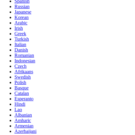
Spanish
Russian
Japanese
Korean
Arabic
Irish
Greek
Turkish
Italian
Danish
Romanian
Indonesian
Czech
Afrikaans
Swedish
Polish
Basque
Catalan
Esperanto
Hindi
Lao
Albanian
Amharic
Armenian
Azerbaijani