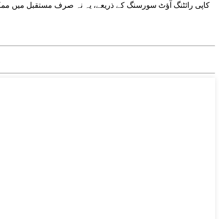
کاپی رائٹنگ آؤٹ سورسنگ کے ذریعے، یہ نہ صرف مستقبل میں ممکنہ 