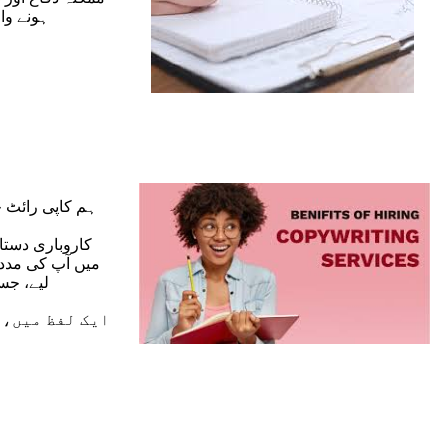
ہونے وا
کاروباری دستا
میں آپ کی مدد 
لیے، جس
ایک لفظ میں، 