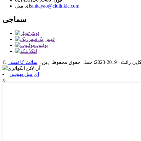
anitayao@citilinkia.com
ای میل:
سماجی
ٹویٹر
فیس بک
یوٹیوب
لنکڈ
کاپی رائٹ - 2019-2023: جملہ حقوق محفوظ ہیں۔
سائٹ کا نقشہ
ای میل بھیجیں
x