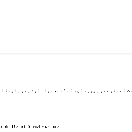
یں پوچھ گچھ کے لئے، براہ کرم ہمیں اپنا ای میل چھوڑ دیں اور ہم 24 گھنٹو
پتہ: 16/istrict, Shenzhen, China