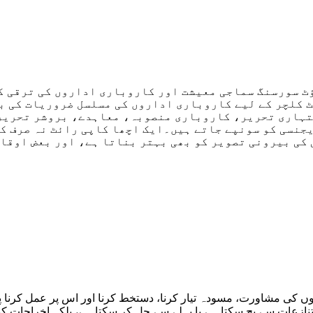
ٹ سورسنگ سماجی معیشت اور کاروباری اداروں کی ترقی ک
 کلچر کے لیے کاروباری اداروں کی مسلسل ضروریات کی ب
ہاری تحریر، کاروباری منصوبہ، معاہدے، بروشر تحریر ا
جنسی کو سونپے جاتے ہیں۔ایک اچھا کاپی رائٹ نہ صرف کم
کی بیرونی تصویر کو بھی بہتر بناتا ہے، اور بعض اوقات
آپ کو 
وں کی مشاورت، مسودہ تیار کرنا، دستخط کرنا اور اس پر عمل کرنا
تنازعات سے بچ سکتا ہے یا پہلے سے حل کر سکتا ہے، بلکہ اخراجات کو