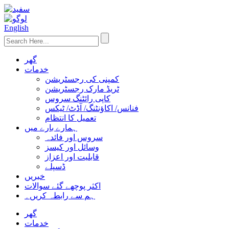
English
گھر
خدمات
کمپنی کی رجسٹریشن
ٹریڈ مارک رجسٹریشن
کاپی رائٹنگ سروس
فنانس/ اکاؤنٹنگ/ آڈٹ/ ٹیکس
تعمیل کا انتظام
ہمارے بارے میں
سروس اور فائدہ
وسائل اور کیسز
قابلیت اور اعزاز
ڈسپلے
خبریں
اکثر پوچھے گئے سوالات
ہم سے رابطہ کریں۔
گھر
خدمات