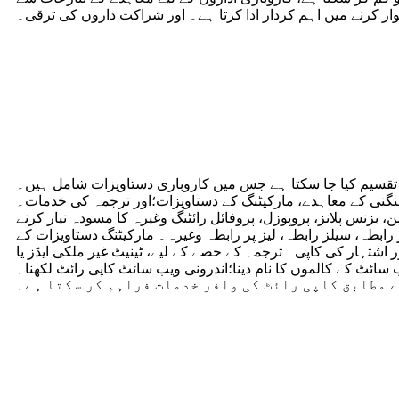
ار کرنے میں اہم کردار ادا کرتا ہے۔ اور شراکت داروں کی ترقی۔
پنی مرضی کے مطابق کاپی رائٹنگ کی خدمات
یریز فراہم کر سکتے ہیں جنہیں 5 اہم زمروں میں تقسیم کیا جا سکتا ہے جس میں کاروباری دستاویزات شامل ہیں۔
گنی کے معاہدے، مارکیٹنگ کے دستاویزات؛اور ترجمہ کی خدمات۔
زنس پلانز، پروپوزل، پروفائل رائٹنگ وغیرہ کا مسودہ تیار کرنے
بطہ، سیلز رابطہ، لیز پر رابطہ وغیرہ۔ مارکیٹنگ دستاویزات کے
تہار کی کاپی۔ ترجمہ کے حصے کے لیے، ٹینیٹ غیر ملکی ایڈز یا
ائٹ کے کالموں کا نام دینا؛اندرونی ویب سائٹ کاپی رائٹ لکھنا۔
ے مطابق کاپی رائٹ کی وافر خدمات فراہم کر سکتا ہے۔
آپ کے فوائد