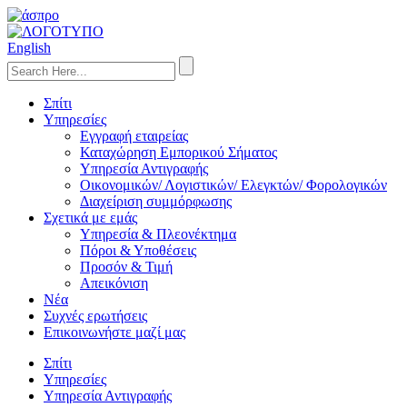
English
Σπίτι
Υπηρεσίες
Εγγραφή εταιρείας
Καταχώρηση Εμπορικού Σήματος
Υπηρεσία Αντιγραφής
Οικονομικών/ Λογιστικών/ Ελεγκτών/ Φορολογικών
Διαχείριση συμμόρφωσης
Σχετικά με εμάς
Υπηρεσία & Πλεονέκτημα
Πόροι & Υποθέσεις
Προσόν & Τιμή
Απεικόνιση
Νέα
Συχνές ερωτήσεις
Επικοινωνήστε μαζί μας
Σπίτι
Υπηρεσίες
Υπηρεσία Αντιγραφής