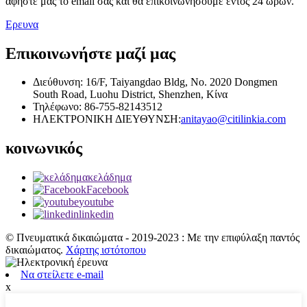
αφήστε μας το email σας και θα επικοινωνήσουμε εντός 24 ωρών.
Ερευνα
Επικοινωνήστε μαζί μας
Διεύθυνση: 16/F, Taiyangdao Bldg, No. 2020 Dongmen
South Road, Luohu District, Shenzhen, Κίνα
Τηλέφωνο: 86-755-82143512
ΗΛΕΚΤΡΟΝΙΚΗ ΔΙΕΥΘΥΝΣΗ:
anitayao@citilinkia.com
κοινωνικός
κελάδημα
Facebook
youtube
linkedin
© Πνευματικά δικαιώματα - 2019-2023 : Με την επιφύλαξη παντός
δικαιώματος.
Χάρτης ιστότοπου
Να στείλετε e-mail
x