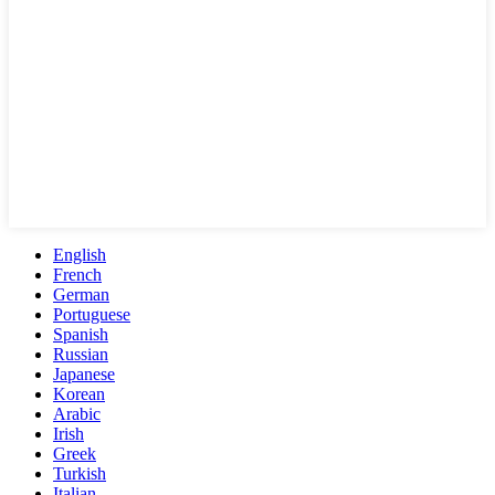
English
French
German
Portuguese
Spanish
Russian
Japanese
Korean
Arabic
Irish
Greek
Turkish
Italian