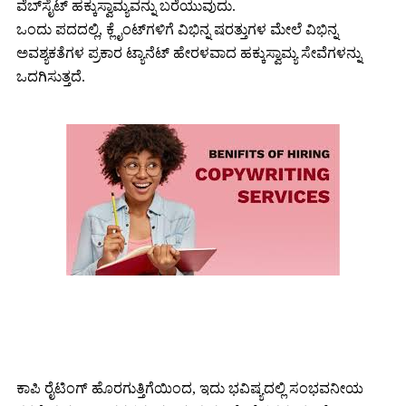
ವೆಬ್‌ಸೈಟ್ ಹಕ್ಕುಸ್ವಾಮ್ಯವನ್ನು ಬರೆಯುವುದು.
ಒಂದು ಪದದಲ್ಲಿ, ಕ್ಲೈಂಟ್‌ಗಳಿಗೆ ವಿಭಿನ್ನ ಷರತ್ತುಗಳ ಮೇಲೆ ವಿಭಿನ್ನ
ಅವಶ್ಯಕತೆಗಳ ಪ್ರಕಾರ ಟ್ಯಾನೆಟ್ ಹೇರಳವಾದ ಹಕ್ಕುಸ್ವಾಮ್ಯ ಸೇವೆಗಳನ್ನು
ಒದಗಿಸುತ್ತದೆ.
ನಿಮ್ಮ ಪ್ರಯೋಜನಗಳು
ಕಾಪಿ ರೈಟಿಂಗ್ ಹೊರಗುತ್ತಿಗೆಯಿಂದ, ಇದು ಭವಿಷ್ಯದಲ್ಲಿ ಸಂಭವನೀಯ