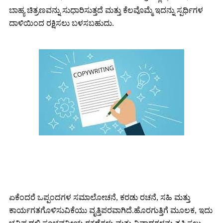
ಬಾಹ್ಯ ಚಿತ್ರಣವನ್ನು ಸುಧಾರಿಸುತ್ತದೆ ಮತ್ತು ಕೆಲವೊಮ್ಮೆ ಇದನ್ನು ಸ್ಪರ್ಧಿಗಳ
ದಾಳಿಯಿಂದ ರಕ್ಷಿಸಲು ಬಳಸಬಹುದು.
ನಿಮಗೆ ಕಾಪಿ ರೈಟಿಂಗ್ ಸೇವೆ ಏಕೆ ಬೇಕು?
ಏಕೆಂದರೆ ಒಪ್ಪಂದಗಳ ಸಮಾಲೋಚನೆ, ಕರಡು ರಚನೆ, ಸಹಿ ಮತ್ತು
ಕಾರ್ಯಗತಗೊಳಿಸುವಿಕೆಯು ವೃತ್ತಿಪರವಾಗಿದೆ.ಹೊರಗುತ್ತಿಗೆ ಮೂಲಕ, ಇದು