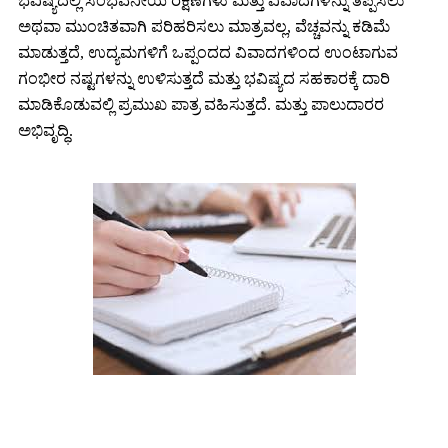
ಭವಿಷ್ಯದಲ್ಲಿ ಸಂಭವನೀಯ ರಕ್ಷಣೆಗಳು ಮತ್ತು ವಿವಾದಗಳನ್ನು ತಪ್ಪಿಸಲು
ಅಥವಾ ಮುಂಚಿತವಾಗಿ ಪರಿಹರಿಸಲು ಮಾತ್ರವಲ್ಲ, ವೆಚ್ಚವನ್ನು ಕಡಿಮೆ
ಮಾಡುತ್ತದೆ, ಉದ್ಯಮಗಳಿಗೆ ಒಪ್ಪಂದದ ವಿವಾದಗಳಿಂದ ಉಂಟಾಗುವ
ಗಂಭೀರ ನಷ್ಟಗಳನ್ನು ಉಳಿಸುತ್ತದೆ ಮತ್ತು ಭವಿಷ್ಯದ ಸಹಕಾರಕ್ಕೆ ದಾರಿ
ಮಾಡಿಕೊಡುವಲ್ಲಿ ಪ್ರಮುಖ ಪಾತ್ರ ವಹಿಸುತ್ತದೆ. ಮತ್ತು ಪಾಲುದಾರರ
ಅಭಿವೃದ್ಧಿ.
ನಮ್ಮ ಸೇವೆಗಳು: ಕಾಪಿ ರೈಟಿಂಗ್--ಕಸ್ಟಮೈಸ್