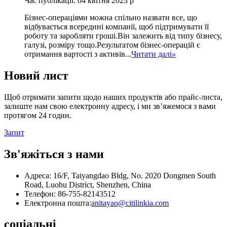
Час публікації: 04 квітня 2023 р
Бізнес-операціями можна спільно назвати все, що
відбувається всередині компанії, щоб підтримувати її
роботу та заробляти гроші.Він залежить від типу бізнесу,
галузі, розміру тощо.Результатом бізнес-операцій є
отримання вартості з активів...
Читати далі
»
Новий лист
Щоб отримати запити щодо наших продуктів або прайс-листа,
залиште нам свою електронну адресу, і ми зв’яжемося з вами
протягом 24 годин.
Запит
Зв'яжіться з нами
Адреса: 16/F, Taiyangdao Bldg, No. 2020 Dongmen South
Road, Luohu District, Shenzhen, China
Телефон: 86-755-82143512
Електронна пошта:
anitayao@citilinkia.com
соціальні