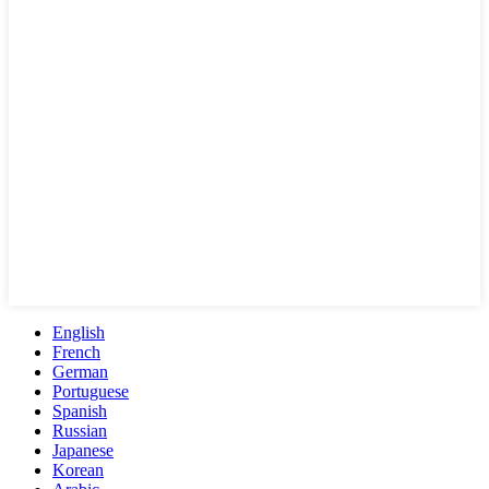
English
French
German
Portuguese
Spanish
Russian
Japanese
Korean