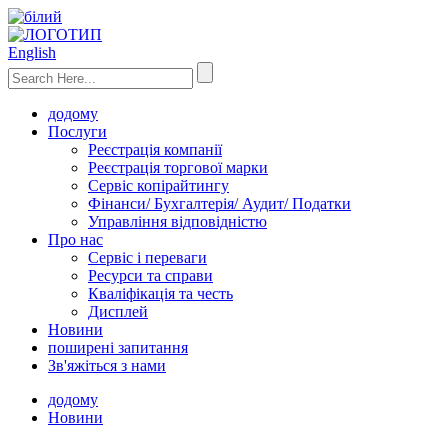
English
додому
Послуги
Реєстрація компанії
Реєстрація торгової марки
Сервіс копірайтингу
Фінанси/ Бухгалтерія/ Аудит/ Податки
Управління відповідністю
Про нас
Сервіс і переваги
Ресурси та справи
Кваліфікація та честь
Дисплей
Новини
поширені запитання
Зв'яжіться з нами
додому
Новини