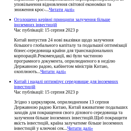
уповільнення відновлення світової економіки та
зниження крос-...
Читати далі
»
Оголошено керівні принципи залучення більше
іноземних інвестицій
Час публікації: 15 серпня 2023 р
Китай випустив 24 нові вказівки щодо залучення
більшого глобального капіталу та подальшої оптимізації
бізнес-середовища країни для транснаціональних
корпорацій.Рекомендації, які були частиною
програмного документа, оприлюдненого в неділю
Державною радою, кабінетом міністрів Китаю,
охоплюють...
Читати далі
»
Китай і надалі оптимізує середовище для іноземних
інвестицій
Час публікації: 15 серпня 2023 р
Згідно з циркуляром, оприлюдненим 13 серпня
Державною радою Китаю, Китай вживатиме подальших
заходів для покращення свого ділового середовища та
залучення більше іноземних інвестицій.Щоб покращити
якість інвестицій, країна залучатиме більше іноземних
інвестицій у ключові сек...
Читати далі
»