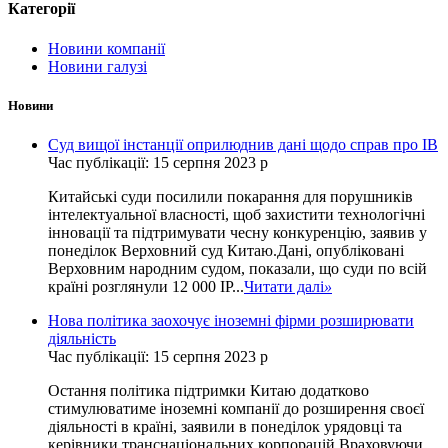
Категорії
Новини компанії
Новини галузі
Новини
Суд вищої інстанції оприлюднив дані щодо справ про ІВ
Час публікації: 15 серпня 2023 р
Китайські суди посилили покарання для порушників
інтелектуальної власності, щоб захистити технологічні
інновації та підтримувати чесну конкуренцію, заявив у
понеділок Верховний суд Китаю.Дані, опубліковані
Верховним народним судом, показали, що суди по всій
країні розглянули 12 000 IP...
Читати далі
»
Нова політика заохочує іноземні фірми розширювати
діяльність
Час публікації: 15 серпня 2023 р
Остання політика підтримки Китаю додатково
стимулюватиме іноземні компанії до розширення своєї
діяльності в країні, заявили в понеділок урядовці та
керівники транснаціональних корпорацій.Враховуючи