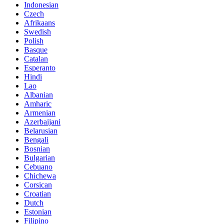
Indonesian
Czech
Afrikaans
Swedish
Polish
Basque
Catalan
Esperanto
Hindi
Lao
Albanian
Amharic
Armenian
Azerbaijani
Belarusian
Bengali
Bosnian
Bulgarian
Cebuano
Chichewa
Corsican
Croatian
Dutch
Estonian
Filipino