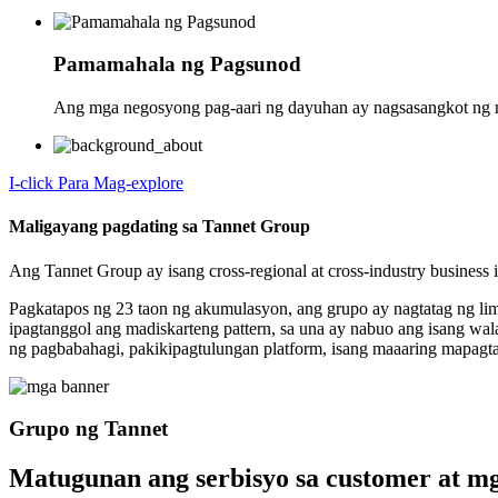
Pamamahala ng Pagsunod
Ang mga negosyong pag-aari ng dayuhan ay nagsasangkot ng m
I-click Para Mag-explore
Maligayang pagdating sa Tannet Group
Ang Tannet Group ay isang cross-regional at cross-industry business
Pagkatapos ng 23 taon ng akumulasyon, ang grupo ay nagtatag ng li
ipagtanggol ang madiskarteng pattern, sa una ay nabuo ang isang wal
ng pagbabahagi, pakikipagtulungan platform, isang maaaring mapagtant
Grupo ng Tannet
Matugunan ang serbisyo sa customer at m