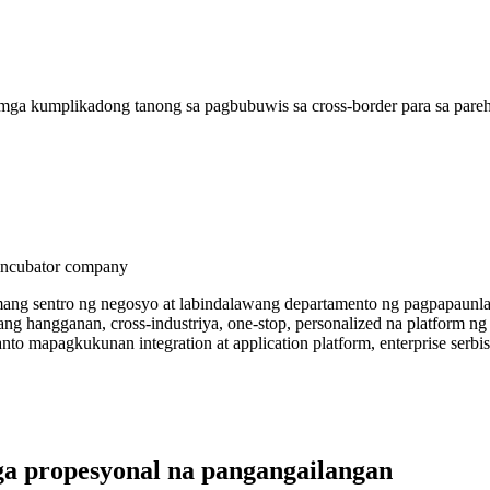
ga kumplikadong tanong sa pagbubuwis sa cross-border para sa pareh
 incubator company
mang sentro ng negosyo at labindalawang departamento ng pagpapaunla
ang hangganan, cross-industriya, one-stop, personalized na platform 
o mapagkukunan integration at application platform, enterprise serbisy
ga propesyonal na pangangailangan