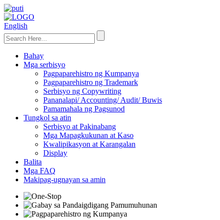
English
Bahay
Mga serbisyo
Pagpaparehistro ng Kumpanya
Pagpaparehistro ng Trademark
Serbisyo ng Copywriting
Pananalapi/ Accounting/ Audit/ Buwis
Pamamahala ng Pagsunod
Tungkol sa atin
Serbisyo at Pakinabang
Mga Mapagkukunan at Kaso
Kwalipikasyon at Karangalan
Display
Balita
Mga FAQ
Makipag-ugnayan sa amin