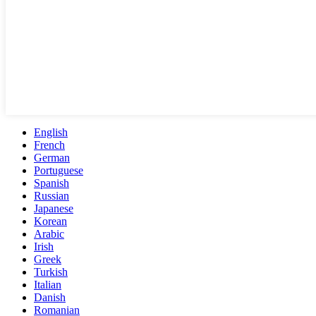
English
French
German
Portuguese
Spanish
Russian
Japanese
Korean
Arabic
Irish
Greek
Turkish
Italian
Danish
Romanian