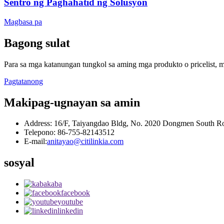
Sentro ng Paghahatid ng Solusyon
Magbasa pa
Bagong sulat
Para sa mga katanungan tungkol sa aming mga produkto o pricelist, 
Pagtatanong
Makipag-ugnayan sa amin
Address: 16/F, Taiyangdao Bldg, No. 2020 Dongmen South Ro
Telepono: 86-755-82143512
E-mail:
anitayao@citilinkia.com
sosyal
kaba
facebook
youtube
linkedin