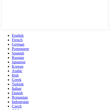
English
French
German
Portuguese
Spanish
Russian
Japanese
Korean
Arabic
Irish
Greek
Turkish
Italian
Danish
Romanian
Indonesian
Czech