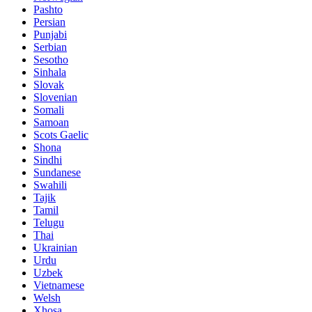
Pashto
Persian
Punjabi
Serbian
Sesotho
Sinhala
Slovak
Slovenian
Somali
Samoan
Scots Gaelic
Shona
Sindhi
Sundanese
Swahili
Tajik
Tamil
Telugu
Thai
Ukrainian
Urdu
Uzbek
Vietnamese
Welsh
Xhosa