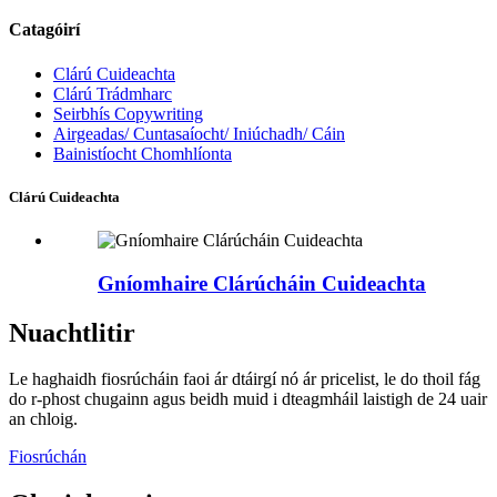
Catagóirí
Clárú Cuideachta
Clárú Trádmharc
Seirbhís Copywriting
Airgeadas/ Cuntasaíocht/ Iniúchadh/ Cáin
Bainistíocht Chomhlíonta
Clárú Cuideachta
Gníomhaire Clárúcháin Cuideachta
Nuachtlitir
Le haghaidh fiosrúcháin faoi ár dtáirgí nó ár pricelist, le do thoil fág
do r-phost chugainn agus beidh muid i dteagmháil laistigh de 24 uair
an chloig.
Fiosrúchán