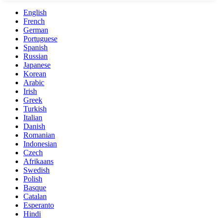
English
French
German
Portuguese
Spanish
Russian
Japanese
Korean
Arabic
Irish
Greek
Turkish
Italian
Danish
Romanian
Indonesian
Czech
Afrikaans
Swedish
Polish
Basque
Catalan
Esperanto
Hindi