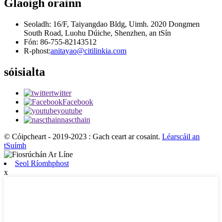
Glaoigh orainn
Seoladh: 16/F, Taiyangdao Bldg, Uimh. 2020 Dongmen
South Road, Luohu Dúiche, Shenzhen, an tSín
Fón: 86-755-82143512
R-phost:
anitayao@citilinkia.com
sóisialta
twitter
Facebook
youtube
nascthain
© Cóipcheart - 2019-2023 : Gach ceart ar cosaint.
Léarscáil an
tSuímh
Seol Ríomhphost
x